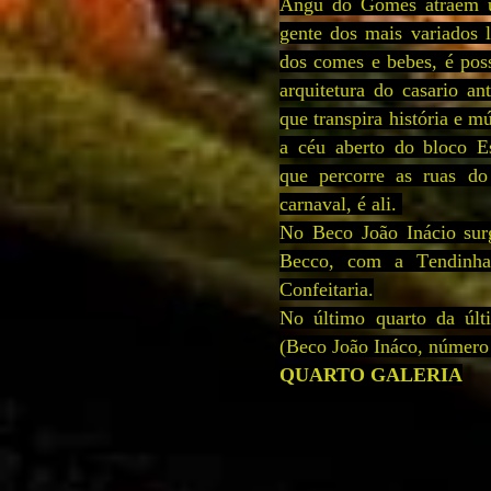
Angu do Gomes atraem 
gente dos mais variados 
dos comes e bebes, é pos
arquitetura do casario a
que transpira história e mú
a céu aberto do bloco E
que percorre as ruas do
carnaval, é ali.
No Beco João Inácio su
Becco, com a Tendinh
Confeitaria.
No último quarto da últ
(Beco João Ináco, número
QUARTO GALERIA