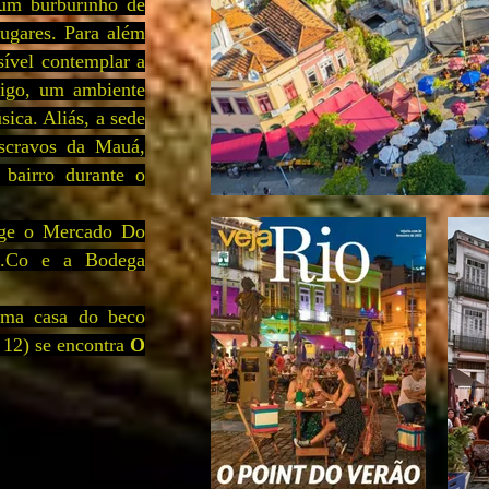
um burburinho de
lugares. Para além
sível contemplar a
ntigo, um ambiente
sica. Aliás, a sede
scravos da Mauá,
 bairro durante o
rge o Mercado Do
a.Co e a Bodega
ima casa do beco
 12) se encontra
O