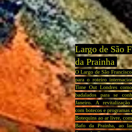
Largo de São F
da Prainha
O Largo de São Francisco
para o roteiro internacio
Time Out Londres como
badalados para se con
Janeiro. A revitalização
com botecos e programas 
Botequins ao ar livre, com
Bafo da Prainha, ao lad