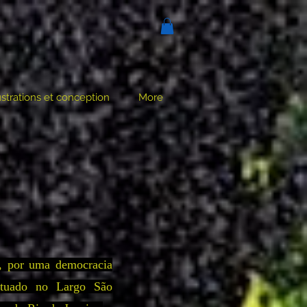
lustrations et conception
More
o, por uma democracia
 situado no Largo São