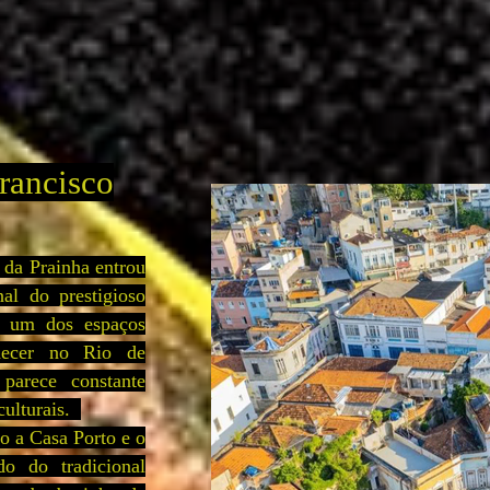
rancisco
 da Prainha entrou
nal do prestigioso
 um dos espaços
hecer no Rio de
 parece constante
culturais.
o a Casa Porto e o
o do tradicional