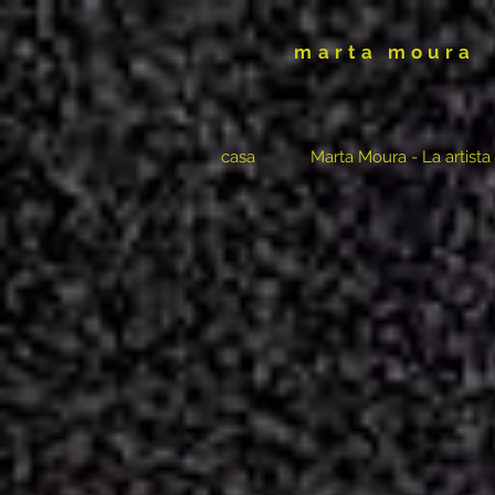
marta moura
casa
Marta Moura - La artista