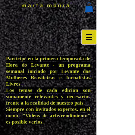
marta moura
Participé en la primera temporada de
Hora do Levante - un programa
semanal iniciado por Levante das
Mulheres Brasileiras e Jornalistas
Livres.
Los temas de cada edición son
sumamente relevantes y necesarios
frente a la realidad de nuestro país.
Siempre con invitados expertos. en el
menú
"Videos de arte/rendimiento"
es posible verlos.